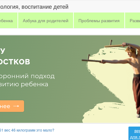
хология, воспитание детей
ебенка
Азбука для родителей
Проблемы развития
Разв
61 вес 46 килограмм это мало?
ве
для 