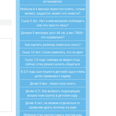
остановился.
Ребенок в 4 месяца перестал гулить, только
визжит, радуется, может это немота?
Сыну 5 лет. Нет в нем желания побеждать
или это просто лень?
Дочери 5 месяцев: рост 66 см, а вес 7800г -
это нормально?
Как научить ребенка ложиться спать?
Cыну 10 лет: стали замечать, что он врет
Cыну 1,5 года: никогда не видел отца,
сейчас отец решил начать общаться
В 2,5 года сын пошел в детский сад и очень
долго привыкал к садику
Дочке 5 мес , перестала гулить
Дочке 2,7г. Как выбрать подходящую
возрастную группу в детском саду.
Дочке 5 лет, не можем отделаться от
привычки драть болячку на руке
Ребенок стал протестовать против еды