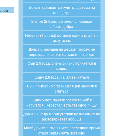
Дочь отказывается гулять с детьми на
арий
площадке
Внучке 2г 6мес, её речь - сплошная
абракадабра
Ребенок (1,5 года) остался один в группе и
испугался.
Дочь в 6 месяцев не держит голову, не
переворачивается на живот, не сидит
Cын 2,9 года, очень сильно толкается в
садике
Сыну 2,8 года, начал заикаться
Сын примерно с трех месяцев научился
злиться
Сыну 5 лет, подавился косточкой и
испугался. Перестал есть твердую пищу.
Дочка 2,8 года в присутствии незнакомых не
разговаривает вообще
Моей дочьке 1 год 11 мес, последнее время
стала закатывать истерики