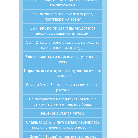
воспитателем.
У 8-летнего сына начался период
противоречия всему
Сын (ему почти два года) умудряется
вредить домашним питомцам.
Сын (2 года) упорно отказывается ходить
на горшок и писать сидя.
Ребенок злиться и вымещает эту злость на
всем.
Нормально ли это, что сын купается вместе
с мамой?
Дочери 3 мес. Частое срыгивание и плохо
растем.
Не получается наладить отношения с
сыном (9,5 лет) от первого брака
Ребенок ругается матом.
Старшая дочь (7 лет) сильно изменилась
после появления второго ребенка.
Дочь (1.11 года) устраивает истерики,