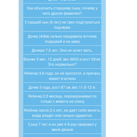
Как объяснить старшему сыну, почему у
него другая фамилия?
Старший сын (6 лет) не смог подстроиться
под мужа
Дочка (4г8м) сильно придавила котенка
подушкой и он умер
Дочери 7,5 лет. Она не хочет жить.
Внучке 3 мес. 12 дней, вес 6600 и рост 62см.
Это нормально?
Ребенку 3.6 года: он не просится, а прячась
какает в штаны
Дочке 3 года, рост 87 см, вес 11,5-12 кг.
Ребенку 2,5 месяца, переворачивается
только с живота на спину
Ребёнку около 2-х лет, не даёт себя жалеть,
когда упадёт или сильно ударится.
Сыну 7 лет и он уже 4-й раз своровал у
меня деньги