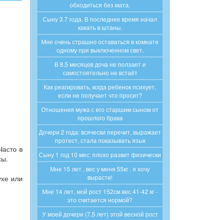
обходиться без мата.
Сыну 3.7 года. В последнее время начал
какать в штаны.
Мне очень страшно оставаться в комнате
одному при выключенном свет.
В 8,5 месяцев доча не ползает и
самостоятельно не встаёт
Как реагировать, когда ребенок психует,
если не получает что просит?
Отношения мужа с его старшим сыном от
прошлого брака
Дочери 2 года: всячески перечит, выражает
протест, стала показывать язык
Часто в
Сыну 1 год 10 мес: плохо развит физически
сы.
Мне 15 лет , вес у меня 55кг . я хочу
вырасти!
ухе или
Мне 14 лет, мой рост 152см вес 41-42 кг -
это считается нормой?
У моей дочери (7,5 лет) этой весной рост