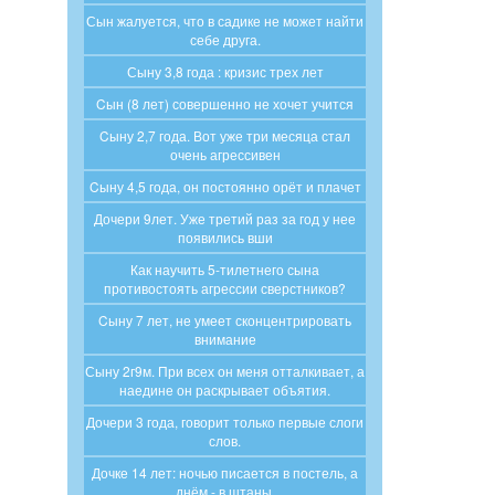
Сын жалуется, что в садике не может найти
себе друга.
Сыну 3,8 года : кризис трех лет
Cын (8 лет) совершенно не хочет учится
Cыну 2,7 года. Вот уже три месяца стал
очень агрессивен
Cыну 4,5 года, он постоянно орёт и плачет
Дочери 9лет. Уже третий раз за год у нее
появились вши
Как научить 5-тилетнего сына
противостоять агрессии сверстников?
Cыну 7 лет, не умеет сконцентрировать
внимание
Сыну 2г9м. При всех он меня отталкивает, а
наедине он раскрывает объятия.
Дочери 3 года, говорит только первые слоги
слов.
Дочке 14 лет: ночью писается в постель, а
днём - в штаны.