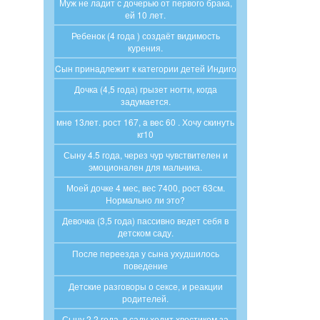
Муж не ладит с дочерью от первого брака,
ей 10 лет.
Ребенок (4 года ) создаёт видимость
курения.
Cын принадлежит к категории детей Индиго
Дочка (4,5 года) грызет ногти, когда
задумается.
мнe 13лeт. рост 167, a вeс 60 . Хочу скинуть
кг10
Сыну 4.5 года, через чур чувствителен и
эмоционален для мальчика.
Моей дочке 4 мес, вес 7400, рост 63см.
Нормально ли это?
Девочка (3,5 года) пассивно ведет себя в
детском саду.
После переезда у сына ухудшилось
поведение
Детские разговоры о сексе, и реакции
родителей.
Сыну 2,2 года, в саду ходит хвостиком за