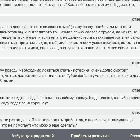
остоянно, меня прогоняет. Что делать? Как вы боролись с этим? Подскажете,
отв
 раз на день-чаше всего связаны с едой(скажу сразу, пробовали многое-и
сь отвлечь). А выглядит это так-каждая ложка дается с трудом, на месте не
увидела что-то еще, и если ей это не дали-истерика закатывается, и ей само
бниматься, при этом рыдая, я обнимаю, и мы лежим успокаиваемся, естествен
ас не работает-я даю, она в след раз кушает хорошо, а потом все снова-в ито
отв
му поводу. необходимо ложиться спать - истерика, очень долго смотрит
к, что создается впечатление что её "убивают".... я уже не знаю что с ней дела
 больше.
отв
 не хочет идти в сад, вечером - по любому поводу. Когда плачет, аж зубы скрип
в саду ведет себя хорошо)?
отв
и не раз за день. Я и игнорировать пробовала, и переключать внимание, и
о это не помогает! Что можно еще сделать?
Азбука для родителей
Проблемы развития
Разв