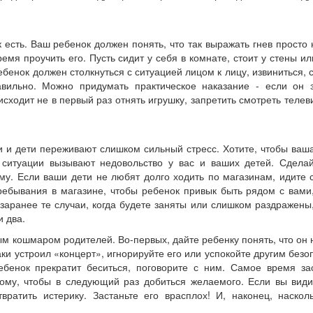
к есть. Ваш ребенок должен понять, что так выражать гнев просто 
емя проучить его. Пусть сидит у себя в комнате, стоит у стены ил
бенок должен столкнуться с ситуацией лицом к лицу, извиниться, с
авильно. Можно придумать практическое наказание - если он з
исходит не в первый раз отнять игрушку, запретить смотреть телев
ли и дети переживают слишком сильный стресс. Хотите, чтобы ваш
о ситуации вызывают недовольство у вас и ваших детей. Сдела
му. Если ваши дети не любят долго ходить по магазинам, идите 
пребывания в магазине, чтобы ребенок привык быть рядом с вами
заранее те случаи, когда будете заняты или слишком раздражены
и два.
м кошмаром родителей. Во-первых, дайте ребенку понять, что он 
аки устроил «концерт», игнорируйте его или успокойте другим без
ебенок прекратит беситься, поговорите с ним. Самое время за
гому, чтобы в следующий раз добиться желаемого. Если вы види
вратить истерику. Застаньте его врасплох! И, наконец, наскол