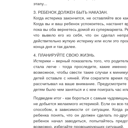
этапу...
3. РЕБЕНОК ДОЛЖЕН БЫТЬ НАКАЗАН.
Когда истерика закончится, не оставляйте все ка
Когда вы и ваш ребенок успокоитесь, настанет вр
пока вы оба вернетесь домой из супермаркета. Ре
что вывело его из себя, что он сделал непр
действительно жуткую истерику или если это про
конца дня и так далее.
4. ПЛАНИРУЙТЕ СВОЮ ЖИЗНЬ.
Истерики – верный показатель того, что родите
стала легче - тогда проследите, какие именн
возможное, чтобы свести такие случаи к миниму
детей оставьте с няней. Или сократите время 
рассчитывал на ваше внимание. Предусмотрите 
детям было чем заняться и с кем поиграть час ил
Подведем итог - как бороться с самым чудовищны
не добьется желаемого истерикой. Если он все-т
способом, в зависимости от ситуации. Когда р
ребенка понять, что он должен сделать по-дру
ребенок начал заводиться, попытайтесь предот
возможно, избегайте провоцирующих ситуаций.