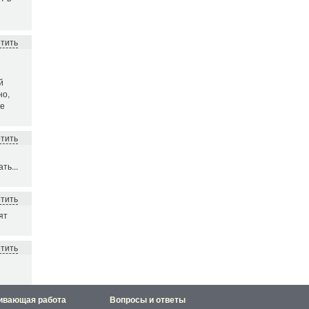
етить
й
но,
ге
етить
ть...
етить
ят
етить
ивающая работа
Вопросы и ответы