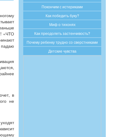
Покончим с истериками
многому
Как победить буку?
атывает
Миф о тихонях
 раньше
и! «ЧТО
Как преодолеть застенчивость?
ачинают
Почему ребенку трудно со сверстниками
, падаю
Детские чувства
тивация
щаются,
райнее
очет, в
ого не
 уходят
зависит
дующему