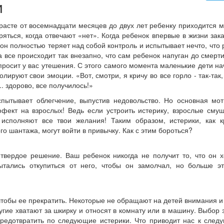
и
зрасте от восемнадцати месяцев до двух лет ребенку приходится 
ряться, когда отвечают «нет». Когда ребенок впервые в жизни зак
, он полностью теряет над собой контроль и испытывает нечто, что
да все происходит так внезапно, что сам ребенок напуган до смерт
 просит у вас утешения. С этого самого момента маленькие дети н
руют свои эмоции. «Вот, смотри, я кричу во все горло - так-так
. здорово, все получилось!»
спытывает облегчение, выпустив недовольство. Но основная мо
ект на взрослых! Ведь если устроить истерику, взрослые сму
 исполняют все твои желания! Таким образом, истерики, как к
о шантажа, могут войти в привычку. Как с этим бороться?
вердое решение. Ваш ребенок никогда не получит то, что он х
ытались откупиться от него, чтобы он замолчал, но больше эт
 чтобы ее прекратить. Некоторые не обращают на детей внимания и
ругие хватают за шкирку и относят в комнату или в машину. Выбор 
предотвратить по следующие истерики. Что приводит нас к сле