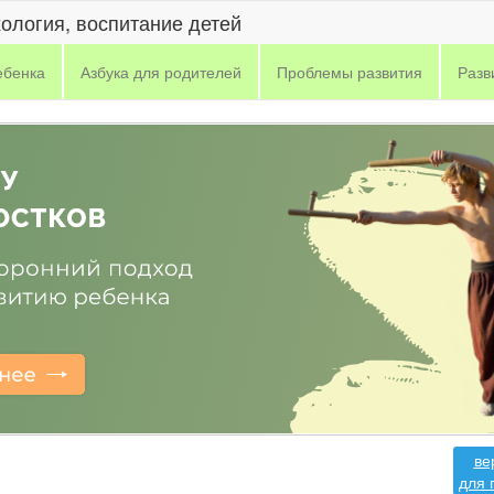
хология, воспитание детей
ебенка
Азбука для родителей
Проблемы развития
Разв
ве
для 