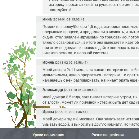
истерику, просится к ней на руки, зовет ее имя п
пожалуйста!
Инна
(2014-01-08 15:02:43)
Помогите, прошу!Дочери 1,5 года, истерики несколько
прерывали процесс, и продолжали впихивать, и пытали
сидим, стол завален игрушками по требованию, потом 
тяжело остановиться...в итоге она вылезает и идет о
при этом не доедая..и правило дайте поголодать на н
никакого режима, и нервной системы....
Ирина
(2013-02-02 15:58:47)
Моей дочери 2г.11 мес., закатывает истерики по любо
мультфильмы, нужно прерваться - истерика... и орет та
начинаешь с ней разговаривать, начинает орать еще
Александр
(2011-10-05 23:08:53)
моей дочери 2,5 года, закатывает истерики утром, т.к.
от злости. Может ли причиной истерик быть дет сад (
Ирина
(2009-11-20 21:36:51)
Моей дочери год и 8 месяцев. Она закатывает истерик
умывать водой, и выносить в другую комнату. Но част
Уроки понимания
Развитие ребенка