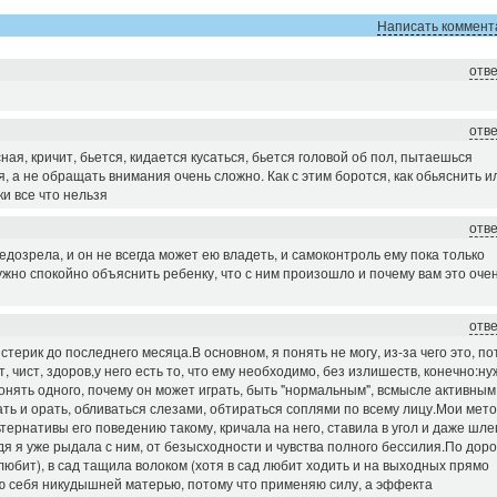
Написать коммент
отв
отв
сная, кричит, бьется, кидается кусаться, бьется головой об пол, пытаешься
, а не обращать внимания очень сложно. Как с этим боротся, как обьяснить и
ки все что нельзя
отв
недозрела, и он не всегда может ею владеть, и самоконтроль ему пока только
ужно спокойно объяснить ребенку, что с ним произошло и почему вам это оче
отв
стерик до последнего месяца.В основном, я понять не могу, из-за чего это, п
т, чист, здоров,у него есть то, что ему необходимо, без излишеств, конечно:н
 понять одного, почему он может играть, быть "нормальным", всмысле активным
ть и орать, обливаться слезами, обтираться соплями по всему лицу.Мои мет
тернативы его поведению такому, кричала на него, ставила в угол и даже шл
дя я уже рыдала с ним, от безысходности и чувства полного бессилия.По доро
любит), в сад тащила волоком (хотя в сад любит ходить и на выходных прямо
вую себя никудышней матерью, потому что применяю силу, а эффекта