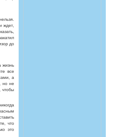
нельзя.
и ждет,
казать,
акатил
изор до
а жизнь
йте все
сами, а
, но не
, чтобы
никогда
опасным
ставить
те, что
ько это