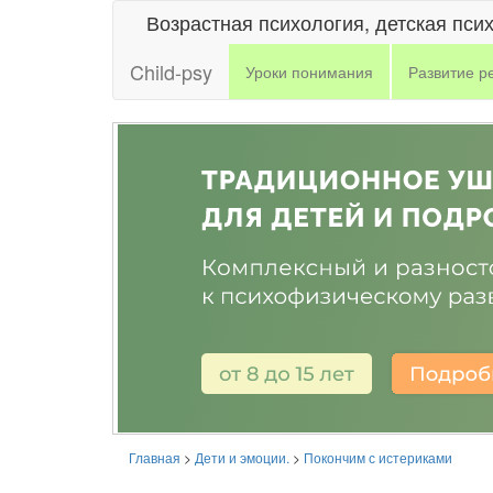
Возрастная психология, детская пси
Child-psy
Уроки понимания
Развитие р
Главная
>
Дети и эмоции.
>
Покончим с истериками