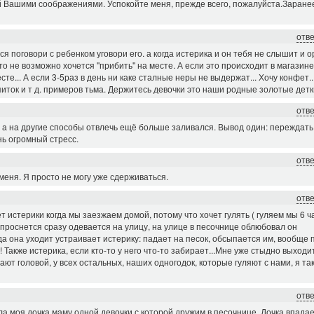
ой Вашими соображениями. Успокойте меня, прежде всего, пожалуйста.Заране
отв
ся поговори с ребенком уговори его. а когда истерика и он тебя не слышит и о
то не возможно хочется ''прибить'' на месте. А если это происходит в магазин
те... А если 3-5раз в день ни каке сталные неры не выдержат... Хочу конфет..
напиток и т д. примеров тьма. Держитесь девочки это наши родные золотые детк
отв
, а на другие способы отвлечь ещё больше заливался. Вывод один: переждать
нь огромный стресс.
отв
 меня. Я просто не могу уже сдерживаться.
отв
т истерики когда мы заезжаем домой, потому что хочет гулять ( гуляем мы 6 ч
ко проснется сразу одевается на улицу, на улице в песочнице облюбовал он
гда она уходит устраивает истерику: падает на песок, обсыпается им, вообще 
 Также истерика, если кто-то у него что-то забирает...Мне уже стыдно выходи
чают головой, у всех остальных, наших одногодок, которые гуляют с нами, я та
отв
ла моя дочка маму одной девочки с которой дружим в песочнице. Дочка впадае