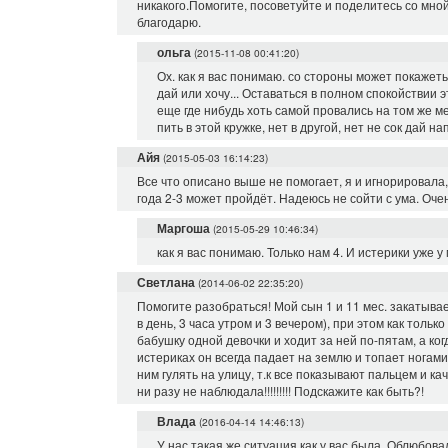
никакого.Помогите, посоветуйте и поделитесь со мн
благодарю.
ольга
(2015-11-08 00:41:20)
Ох. как я вас понимаю. со стороны может покажеть
дай или хочу... Оставаться в полном спокойствии э
еще где нибудь хоть самой провались на том же мес
пить в этой кружке, нет в другой, нет не сок дай 
Айя
(2015-05-03 16:14:23)
Все что описано выше не помогает, я и игнорировала
года 2-3 может пройдёт. Надеюсь не сойти с ума. Оче
Маргоша
(2015-05-29 10:46:34)
как я вас понимаю. Только нам 4. И истерики уже у
Светлана
(2014-06-02 22:35:20)
Помогите разобраться! Мой сын 1 и 11 мес. закатывае
в день, 3 часа утром и 3 вечером), при этом как толь
бабушку одной девочки и ходит за ней по-пятам, а ко
истериках он всегда падает на землю и топает ногами!
ним гулять на улицу, т.к все показывают пальцем и ка
ни разу не наблюдала!!!!!!!!! Подскажите как быть?!
Влада
(2016-04-14 14:46:13)
У нас такая же ситуация как у вас была. Облюбова