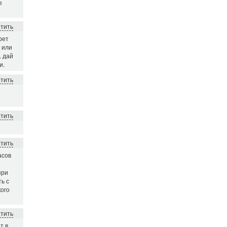
е
етить
рет
е или
. дай
и.
етить
етить
етить
асов
при
ть с
кого
етить
т в