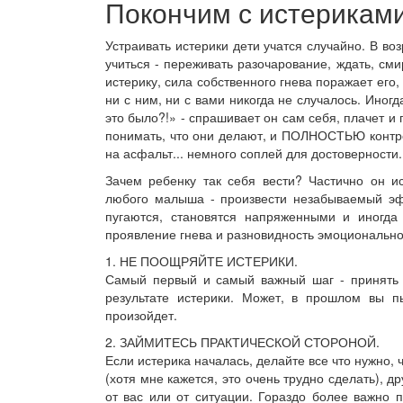
Покончим с истерикам
Устраивать истерики дети учатся случайно. В во
учиться - переживать разочарование, ждать, сми
истерику, сила собственного гнева поражает его
ни с ним, ни с вами никогда не случалось. Иног
это было?!» - спрашивает он сам себя, плачет и
понимать, что они делают, и ПОЛНОСТЬЮ контроли
на асфальт... немного соплей для достоверности..
Зачем ребенку так себя вести? Частично он и
любого малыша - произвести незабываемый эфф
пугаются, становятся напряженными и иногда
проявление гнева и разновидность эмоциональног
1. НЕ ПООЩРЯЙТЕ ИСТЕРИКИ.
Самый первый и самый важный шаг - принять т
результате истерики. Может, в прошлом вы п
произойдет.
2. ЗАЙМИТЕСЬ ПРАКТИЧЕСКОЙ СТОРОНОЙ.
Если истерика началась, делайте все что нужно,
(хотя мне кажется, это очень трудно сделать), д
от вас или от ситуации. Гораздо более важно 