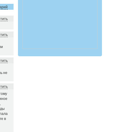
арий
етить
етить
ли
етить
нь не
етить
отому
ужное
,
оды
епала
ге в