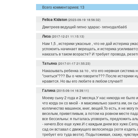
Всего комментариев: 13
Felica Kidston
(2023-09-19 18:56:32)
Дмитреев ведущий гипно эдарас- гипнодалбаёб
Лиза
(2017-12-21 11:15:13)
Нам 1,5 , истерики ужасные , что не дай истерика ужа
успокоить начинает верещать, и истерика усиливается
наказать в таком возрасте? И требует провода, резет
Татьяна
(2017-01-17 21:55:23)
Наказывать ребенка за то , что его нервная система 
"сниться"??? Вы о чем говорите??? После истерики н
нравится. Но вы его любите в любом случае!!!
Галина
(2015-09-14 16:39:11)
Моему сыну 2 года и 2 месяца.У нас никогда не было и
что когда он со мной - я максимально занята им, он сы
колличество машинок, книг, вещей.То есть, я не могу
веселым, приветливым, а потом на ровном месте пада
все бессильны: я пыталась уговорить, предложить аль
- ничего.Все еще хуже.И с каждым днем все хуже.Сего
сад он вставал с движущего велосипеда (хотя ездить 
требует его туда везти). Подытоживая, скажу, чувст