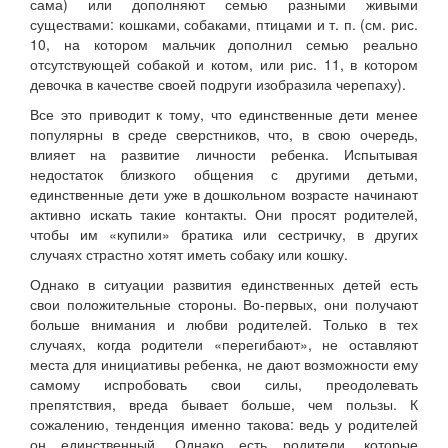
сама) или дополняют семью разными живыми
существами: кошками, собаками, птицами и т. п. (см. рис.
10, на котором мальчик дополнил семью реально
отсутствующей собакой и котом, или рис. 11, в котором
девочка в качестве своей подруги изобразила черепаху).
Все это приводит к тому, что единственные дети менее
популярны в среде сверстников, что, в свою очередь,
влияет на развитие личности ребенка. Испытывая
недостаток близкого общения с другими детьми,
единственные дети уже в дошкольном возрасте начинают
активно искать такие контакты. Они просят родителей,
чтобы им «купили» братика или сестричку, в других
случаях страстно хотят иметь собаку или кошку.
Однако в ситуации развития единственных детей есть
свои положительные стороны. Во-первых, они получают
больше внимания и любви родителей. Только в тех
случаях, когда родители «перегибают», не оставляют
места для инициативы ребенка, не дают возможности ему
самому испробовать свои силы, преодолевать
препятствия, вреда бывает больше, чем пользы. К
сожалению, тенденция именно такова: ведь у родителей
он единственный. Однако есть родители, которые