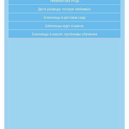
Ребенок без отца
Дети развода: потеря любимого
Близнецы в детском саду
Близнецы идут в школу
Близнецы в школе: проблемы обучения