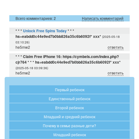
Всего комментариев: 2
Написать комментарий
* * *
Unlock Free Spins Today
* * *
hs=eabdd0c44e9ed7b0bb826a35c6b6092f* ххх*
(2025-05-18
03:10:26)
he5mw2
ответить
* * * Claim Free iPhone 16: https://cymbels.com/index.php?
cjr764 * * * hs=eabdd0c44e9ed7b0bb826a35c6b6092f* ххх*
(2025-05-18 03:09:36)
he5mw2
ответить
Первый ребенок
Единственный ребенок
Второй ребенок
Младший и средний ребенок
Почему в семье разные дети?
Младший ребенок