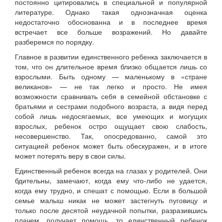
постоянно цитировались в специальной и популярной
литературе. Однако такая однозначная оценка
недостаточно обоснованна и в последнее время
встречает все больше возражений. Но давайте
разберемся по порядку.
Главное в развитии единственного ребенка заключается в
том, что он длительное время близко общается лишь со
взрослыми. Быть одному — маленькому в «стране
великанов» — не так легко и просто. Не имея
возможности сравнивать себя в семейной обстановке с
братьями и сестрами подобного возраста, а видя перед
собой лишь недосягаемых, все умеющих и могущих
взрослых, ребенок остро ощущает свою слабость,
несовершенство. Так, опосредованно, самой это
ситуацией ребенок может быть обескуражен, и в итоге
может потерять веру в свои силы.
Единственный ребенок всегда на глазах у родителей. Они
бдительны, замечают, когда ему что-либо не удается,
когда ему трудно, и спешат с помощью. Если в большой
семье малыш никак не может застегнуть пуговицу и
только после десятой неудачной попытки, разразившись
плачем, получает помощь, то единственный ребенок