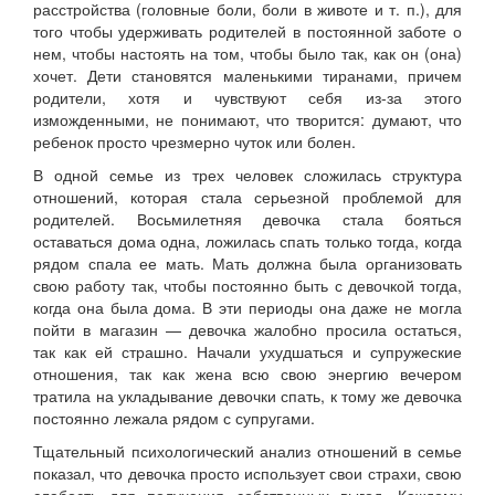
расстройства (головные боли, боли в животе и т. п.), для
того чтобы удерживать родителей в постоянной заботе о
нем, чтобы настоять на том, чтобы было так, как он (она)
хочет. Дети становятся маленькими тиранами, причем
родители, хотя и чувствуют себя из-за этого
изможденными, не понимают, что творится: думают, что
ребенок просто чрезмерно чуток или болен.
В одной семье из трех человек сложилась структура
отношений, которая стала серьезной проблемой для
родителей. Восьмилетняя девочка стала бояться
оставаться дома одна, ложилась спать только тогда, когда
рядом спала ее мать. Мать должна была организовать
свою работу так, чтобы постоянно быть с девочкой тогда,
когда она была дома. В эти периоды она даже не могла
пойти в магазин — девочка жалобно просила остаться,
так как ей страшно. Начали ухудшаться и супружеские
отношения, так как жена всю свою энергию вечером
тратила на укладывание девочки спать, к тому же девочка
постоянно лежала рядом с супругами.
Тщательный психологический анализ отношений в семье
показал, что девочка просто использует свои страхи, свою
слабость для получения собственных выгод. Каждому