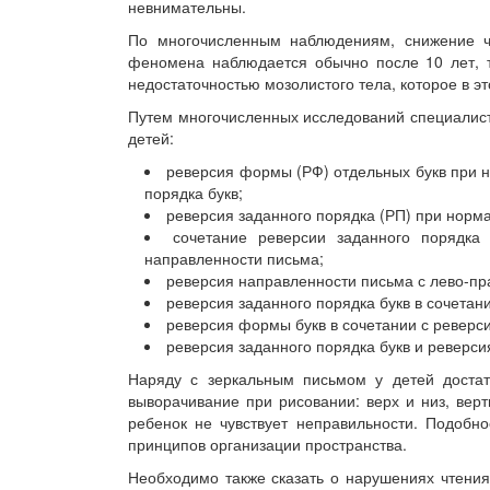
невнимательны.
По многочисленным наблюдениям, снижение ча
феномена наблюдается обычно после 10 лет, 
недостаточностью мозолистого тела, которое в э
Путем многочисленных исследований специалис
детей:
реверсия формы (РФ) отдельных букв при 
порядка букв;
реверсия заданного порядка (РП) при норм
сочетание реверсии заданного порядк
направленности письма;
реверсия направленности письма с лево-пр
реверсия заданного порядка букв в сочетан
реверсия формы букв в сочетании с реверс
реверсия заданного порядка букв и реверс
Наряду с зеркальным письмом у детей достат
выворачивание при рисовании: верх и низ, вер
ребенок не чувствует неправильности. Подобн
принципов организации пространства.
Необходимо также сказать о нарушениях чтения