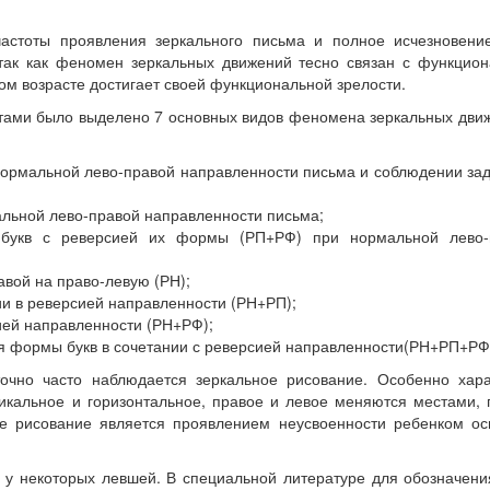
стоты проявления зеркального письма и полное исчезновение
так как феномен зеркальных движений тесно связан с функцион
том возрасте достигает своей функциональной зрелости.
тами было выделено 7 основных видов феномена зеркальных дви
нормальной лево-правой направленности письма и соблюдении за
альной лево-правой направленности письма;
а букв с реверсией их формы (РП+РФ) при нормальной лево-
авой на право-левую (РН);
ии в реверсией направленности (РН+РП);
ией направленности (РН+РФ);
ия формы букв в сочетании с реверсией направленности(РН+РП+РФ
очно часто наблюдается зеркальное рисование. Особенно хара
тикальное и горизонтальное, правое и левое меняются местами,
ое рисование является проявлением неусвоенности ребенком о
 у некоторых левшей. В специальной литературе для обозначени