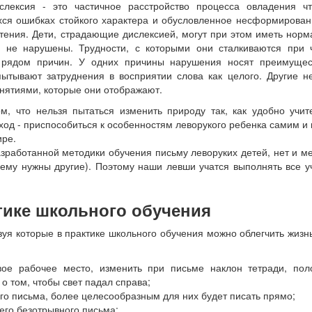
слексия - это частичное расстройство процесса овладения чт
ся ошибках стойкого характера и обусловленное несформирован
чтения. Дети, страдающие дислексией, могут при этом иметь нор
х не нарушены. Трудности, с которыми они сталкиваются при ч
рядом причин. У одних причины нарушения носят преимущес
пытывают затруднения в восприятии слова как целого. Другие н
онятиями, которые они отображают.
м, что нельзя пытаться изменить природу так, как удобно учи
ход - приспособиться к особенностям леворукого ребенка самим и
ире.
зработанной методики обучения письму леворуких детей, нет и м
 ему нужны другие). Поэтому наши левши учатся выполнять все 
тике школьного обучения
зуя которые в практике школьного обучения можно облегчить жизн
ое рабочее место, изменить при письме наклон тетради, пол
 о том, чтобы свет падал справа;
го письма, более целесообразным для них будет писать прямо;
него безотрывного письма;