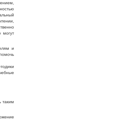
ением,
ностью
мальный
тении,
твенно
е могут
телям и
 помочь
етодики
учебные
ь таким
ожение