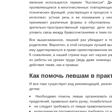
явления используется термин
"дислексия"
. Ди
проявляющееся в многочисленных повторяющих
психических функций, участвующих в процессе 
интеллект, устная речь и ее понимание у ни
принимают различные формы и обусловлены 
зрительно-пространственный характер: дети ис
уловить связь между буквосочетаниями и теми п
Все вышесказанное, лишний раз убеждает в то
родителям. Вероятно, в этой ситуации лучший вы
ему адаптироваться в право-ориентированном м
К сожалению, в нашей стране еще нет научно ра
их работы на уроках труда (ведь даже ножницы
действия также, как и правши.
Как помочь левшам в прак
И все-таки существует ряд рекомендаций, реали
детям:
Необходимо помочь левше организовать св
предплечий, правильно взять ручку, позаботиться
не следует требовать от левши правонаклонно
категорически противопоказано требовать от 