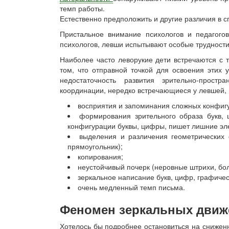
темп работы.
Естественно предположить и другие различия в 
Пристальное внимание психологов и педагого
психологов, левши испытывают особые трудности
Наиболее часто леворукие дети встречаются с 
том, что отправной точкой для освоения этих 
недостаточность развития зрительно-простр
координации, нередко встречающиеся у левшей, 
восприятия и запоминания сложных конфигу
формирования зрительного образа букв,
конфигурации буквы, цифры, пишет лишние эл
выделения и различения геометрических 
прямоугольник);
копирования;
неустойчивый почерк (неровные штрихи, бо
зеркальное написание букв, цифр, графичес
очень медленный темп письма.
Феномен зеркальных движ
Хотелось бы подробнее остановиться на снижен