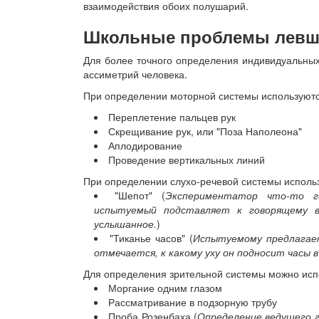
взаимодействия обоих полушарий.
Школьные проблемы левш
Для более точного определения индивидуальных
ассиметрий человека.
При определении моторной системы используют
Переплетение пальцев рук
Скрещивание рук, или "Поза Наполеона"
Аплодирование
Проведение вертикальных линий
При определении слухо-речевой системы использ
"Шепот" (
Экспериментатор что-то г
испытуемый подставляет к говорящему в
услышанное.
)
"Тиканье часов" (
Испытуемому предлагает
отмечается, к какому уху он подносит часы 
Для определения зрительной системы можно испо
Моргание одним глазом
Рассматривание в подзорную трубу
Проба Розенбаха (
Определение ведущего 