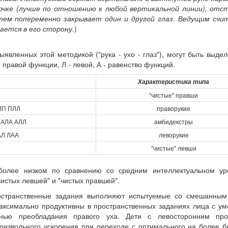
очке (лучше по отношению к любой вертикальной линии), отс
тем попеременно закрывает один и другой глаз. Ведущим счи
ается в его сторону.
)
явленных этой методикой ("рука - ухо - глаз"), могут быть выде
правой функции, Л - левой, А - равенство функций.
Характеристика типа
"чистые" правши
ЛП ПЛЛ
праворукие
 АЛА АЛЛ
амбидекстры
АЛ ЛАА
леворукие
"чистые" левши
более низком по сравнению со средним интеллектуальном ур
чистых левшей" и "чистых правшей".
ространственные задания выполняют испытуемые со смешанным
аксимально продуктивны в пространственных заданиях лица с у
енью преобладания правого уха. Дети с левосторонним пр
оизвольного ускорения при переходе с оптимального на более 