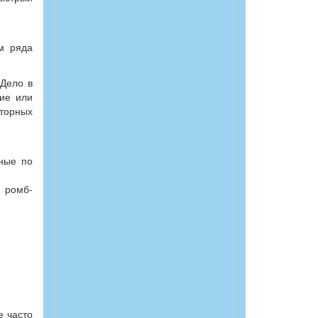
м ряда
 Дело в
ние или
торных
ные по
- ромб-
е часто