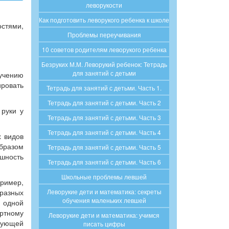
леворукости
Как подготовить леворукого ребенка к школе
остями,
Проблемы переучивания
10 советов родителям леворукого ребенка
Безруких М.М. Леворукий ребенок: Тетрадь
для занятий с детьми
бучению
ировать
Тетрадь для занятий с детьми. Часть 1.
Тетрадь для занятий с детьми. Часть 2
 руки у
Тетрадь для занятий с детьми. Часть 3
Тетрадь для занятий с детьми. Часть 4
х видов
образом
Тетрадь для занятий с детьми. Часть 5
ешность
Тетрадь для занятий с детьми. Часть 6
Школьные проблемы левшей
пример,
 разных
Леворукие дети и математика: секреты
обучения маленьких левшей
с одной
артному
Леворукие дети и математика: учимся
ебующей
писать цифры