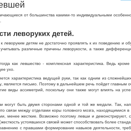
евшей
личающиеся от большинства какими-то индивидуальными особенн
.
сти леворуких детей.
 леворуким детям не достаточно проявлять к их поведению и о
 учитывать различные причины леворукости, а также дифференц
тогда как левшество - комплексная характеристика. Ведь кроме
ее ухо.
ется характеристика ведущей руки, так как одним из сложнейши
ку, является письмо. Поэтому в дальнейшем речь пойдет главным 
угие виды ассиметрий, поскольку они также могут влиять на усп
и могут быть двумя сторонами одной и той же медали. Так, на
то связи между отделами коры головного мозга, находящимися в
ми, менее жесткие. Возможно поэтому левши и демонстрируют, 
(жесткость устоявшихся связей может способствовать более станд
сравнению с правшами формирование навыков деятельности, тр