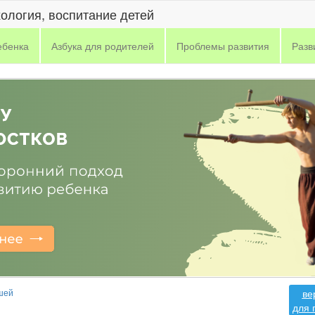
хология, воспитание детей
ебенка
Азбука для родителей
Проблемы развития
Разв
шей
ве
для 