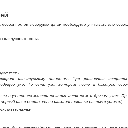
ей
 особенностей леворуких детей необходимо учитывать всю совок
ся следующие тесты:
уют тесты :
оворит испытуемому шепотом. При равенстве остроты
едущее ухо. То есть ухо, которым легче и быстрее осоз
ся оценить громкость тиканья часов тем и другим ухом. Пр
в первый раз и одинаково ли слышит тиканье разными ушами.
)
льзовать тесты:
глаза. Испытуемый держит вертикально в вытянутой руке кара