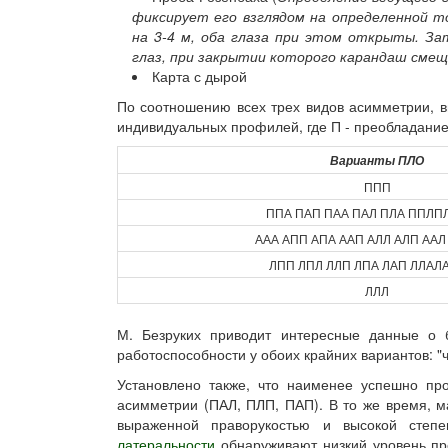
фиксирует его взглядом на определенной т
на 3-4 м, оба глаза при этом открыты. За
глаз, при закрытии которого карандаш смещ
Карта с дырой
По соотношению всех трех видов асимметрии, вы
индивидуальных профилей, где П - преобладание 
Варианты ПЛО
ППП
ППА ПАП ПАА ПАЛ ПЛА ППЛП
ААА АПП АПА ААП АЛЛ АЛП ААЛ
ЛПП ЛПЛ ЛЛП ЛПА ЛАП ЛЛАЛ
ЛЛЛ
М. Безруких приводит интересные данные о 
работоспособности у обоих крайних вариантов: "
Установлено также, что наименее успешно п
асимметрии (ПАЛ, ПЛП, ПАП). В то же время, м
выраженной праворукостью и высокой степ
латеральности
обнаруживают низкий уровень пр