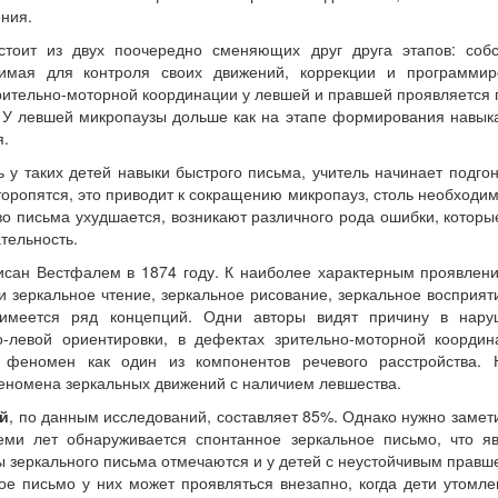
ния.
остоит из двух поочередно сменяющих друг друга этапов: собс
имая для контроля своих движений, коррекции и программир
рительно-моторной координации у левшей и правшей проявляется
. У левшей микропаузы дольше как на этапе формирования навыка
я.
 у таких детей навыки быстрого письма, учитель начинает подгон
торопятся, это приводит к сокращению микропауз, столь необходи
во письма ухудшается, возникают различного рода ошибки, которы
тельность.
сан Вестфалем в 1874 году. К наиболее характерным проявлен
 и зеркальное чтение, зеркальное рисование, зеркальное восприят
имеется ряд концепций. Одни авторы видят причину в нару
во-левой ориентировки, в дефектах зрительно-моторной коорди
т феномен как один из компонентов речевого расстройства. 
феномена зеркальных движений с наличием левшества.
ей
, по данным исследований, составляет 85%. Однако нужно замети
еми лет обнаруживается спонтанное зеркальное письмо, что я
 зеркального письма отмечаются и у детей с неустойчивым правш
е письмо у них может проявляться внезапно, когда дети утомл