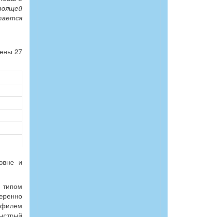
тоящей
тается
лены 27
овне и
 типом
меренно
офилем
быстрый