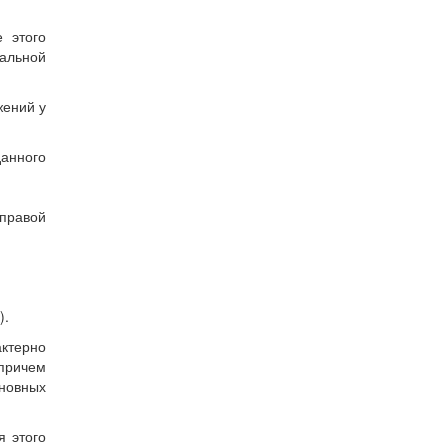
 этого
альной
жений у
данного
правой
).
ктерно
 причем
сновных
я этого