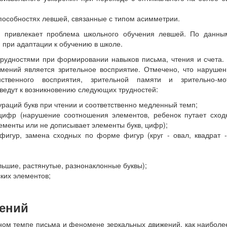
способностях левшей, связанные с типом асимметрии.
в привлекает проблема школьного обучения левшей. По данны
 при адаптации к обучению в школе.
трудностями при формировании навыков письма, чтения и счета.
умений является зрительное восприятие. Отмечено, что наруше
анственного восприятия, зрительной памяти и зрительно-мо
ведут к возникновению следующих трудностей:
раций букв при чтении и соответственно медленный темп;
 цифр (нарушение соотношения элементов, ребенок путает сход
ементы или не дописывает элементы букв, цифр);
фигур, замена сходных по форме фигур (круг - овал, квадрат 
льшие, растянутые, разнонаклонные буквы);
ких элементов;
ений
ном темпе письма и феномене зеркальных движений, как наиболе