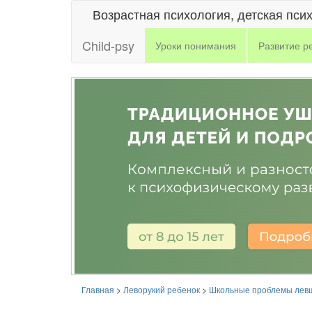
Возрастная психология, детская пси
Child-psy
Уроки понимания
Развитие р
Главная
>
Леворукий ребенок
>
Школьные проблемы лев