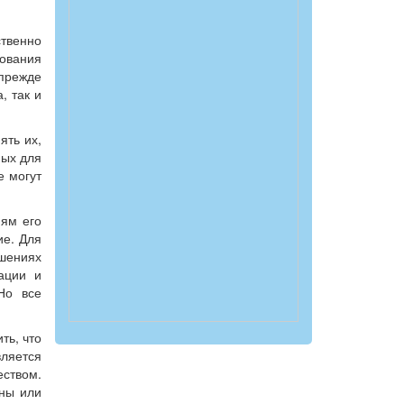
твенно
ования
 прежде
, так и
ять их,
мых для
е могут
иям его
ие. Для
шениях
нации и
Но все
ть, что
вляется
еством.
ены или