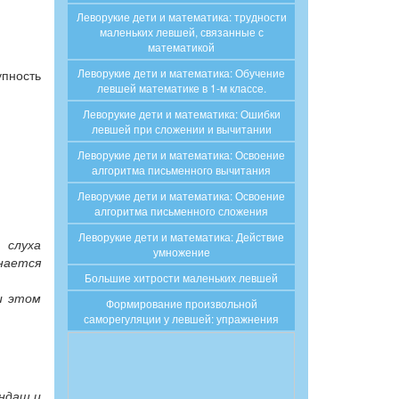
Леворукие дети и математика: трудности
маленьких левшей, связанные с
математикой
Леворукие дети и математика: Обучение
упность
левшей математике в 1-м классе.
Леворукие дети и математика: Oшибки
левшей при сложении и вычитании
Леворукие дети и математика: Освоение
алгоритма письменного вычитания
Леворукие дети и математика: Освоение
алгоритма письменного сложения
Леворукие дети и математика: Действие
 слуха
умножение
нается
Большие хитрости маленьких левшей
и этом
Формирование произвольной
саморегуляции у левшей: упражнения
ндаш и