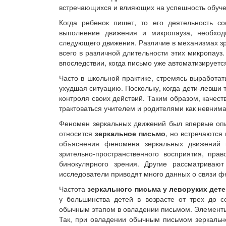
встречающихся и влияющих на успешность обуче
Когда ребенок пишет, то его деятельность с
выполнение движения и микропауза, необход
следующего движения. Различие в механизмах з
всего в различной длительности этих микропауз
впоследствии, когда письмо уже автоматизируетс
Часто в школьной практике, стремясь выработать
ухудшая ситуацию. Поскольку, когда дети-левши 
контроля своих действий. Таким образом, качест
трактоваться учителем и родителями как невнима
Феномен зеркальных движений был впервые опи
относится
зеркальное письмо
, но встречаются
объяснения феномена зеркальных движений 
зрительно-пространственного восприятия, пра
бинокулярного зрения. Другие рассматриваю
исследователи приводят много данных о связи 
Частота
зеркального письма у леворуких дет
у большинства детей в возрасте от трех до с
обычным этапом в овладении письмом. Элементы
Так, при овладении обычным письмом зеркально