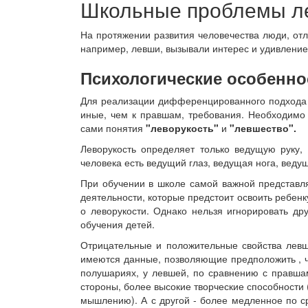
Школьные проблемы л
На протяжении развития человечества люди, от
например, левши, вызывали интерес и удивление
Психологические особенно
Для реализации дифференцированного подхода к
иные, чем к правшам, требования. Необходимо
сами понятия
"леворукость"
и
"левшество".
Леворукость определяет только ведущую руку, 
человека есть ведущий глаз, ведущая нога, ведущ
При обучении в школе самой важной представля
деятельности, которые предстоит освоить ребен
о леворукости. Однако нельзя игнорировать др
обучения детей.
Отрицательные и положительные свойства левш
имеются данные, позволяющие предположить , ч
полушариях, у левшей, по сравнению с правша
стороны, более высокие творческие способности 
мышлению). А с другой - более медленное по 